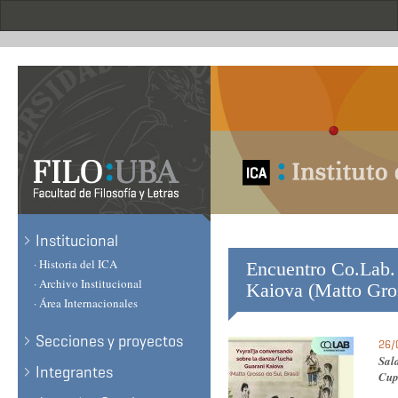
Skip
to
main
content
.
Institucional
· Historia del ICA
Encuentro Co.Lab. 
· Archivo Institucional
Kaiova (Matto Gros
· Área Internacionales
Secciones y proyectos
26/
Sal
Integrantes
Cup