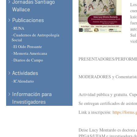
Jornadas Santiago
Los
Wallace
cue
kai
Publicaciones
fue
· RUNA
aut
· Cuadernos de Antropología
Sul
Social
viol
· El Oído Pensante
· Memoria Americana
PRESENTADORES/PERFORMERS: De
· Diarios de Campo
Actividades
MODERADORES y Comentaristas: S
· ICAlendario
Información para
Actividad pública y gratuita. Cup
Investigadores
Se entregan certificados de asisten
Link a inscripción:
https://forms
Deise Lucy Montardo es doctora e
PPGAS/UFAM e investigadora del 