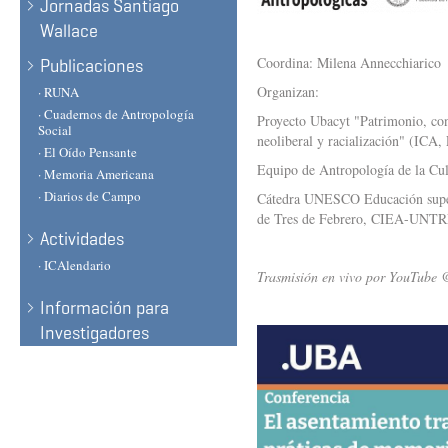
Jornadas Santiago
Wallace
Coordina: Milena Annecchiarico
Publicaciones
Organizan:
· RUNA
· Cuadernos de Antropología
Proyecto Ubacyt "Patrimonio, con
Social
neoliberal y racialización" (IC
· El Oído Pensante
Equipo de Antropología de la Cu
· Memoria Americana
· Diarios de Campo
Cátedra UNESCO Educación superi
de Tres de Febrero, CIEA-UNTR
Actividades
· ICAlendario
Trasmisión en vivo por YouTu
Información para
Investigadores