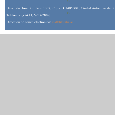
Dirección: José Bonifacio 1337, 7° piso, C1406GXE, Ciudad Autónoma de Bue
Teléfonos: (+54 11) 5287-2882|
Dirección de correo electrónico:
ica@filo.uba.ar