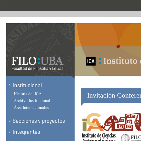
Skip
to
main
content
.
Institucional
· Historia del ICA
Invitación Confere
· Archivo Institucional
· Área Internacionales
Secciones y proyectos
Integrantes