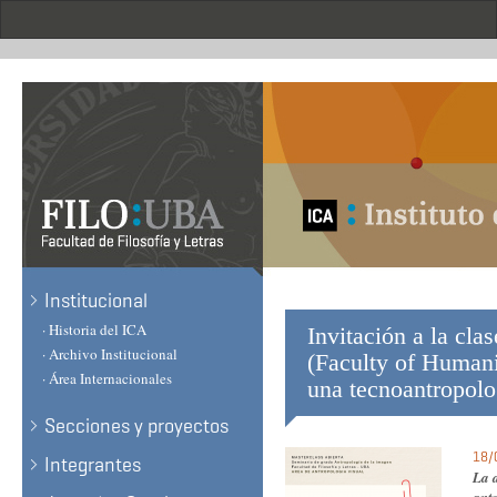
Skip
to
main
content
.
Institucional
· Historia del ICA
Invitación a la cla
· Archivo Institucional
(Faculty of Humani
· Área Internacionales
una tecnoantropolo
Secciones y proyectos
18/
Integrantes
La a