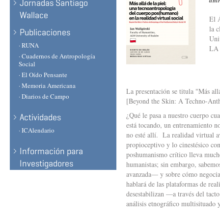
ant
Jornadas Santiago
Wallace
El 
la 
Publicaciones
Uni
· RUNA
LA
· Cuadernos de Antropología
Social
· El Oído Pensante
· Memoria Americana
La presentación se titula "Más all
· Diarios de Campo
[Beyond the Skin: A Techno-Anth
¿Qué le pasa a nuestro cuerpo cu
Actividades
está tocando, un entrenamiento no
· ICAlendario
no esté allí. La realidad virtual 
propioceptivo y lo cinestésico co
Información para
poshumanismo crítico lleva mucho
Investigadores
humanistas; sin embargo, sabemos
avanzada— y sobre cómo negocian c
hablará de las plataformas de real
desestabilizan —a través del tacto
análisis etnográfico multisituado