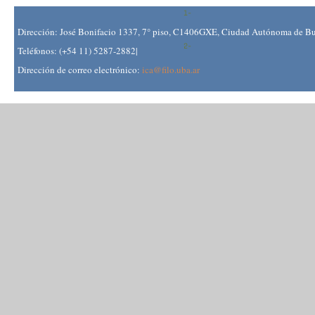
Dirección: José Bonifacio 1337, 7° piso, C1406GXE, Ciudad Autónoma de Bue
Teléfonos: (+54 11) 5287-2882|
Dirección de correo electrónico:
ica@filo.uba.ar