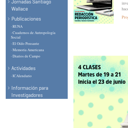
Jornadas Santiago
inv
Wallace
hac
Pro
Publicaciones
· RUNA
· Cuadernos de Antropología
Social
· El Oído Pensante
· Memoria Americana
· Diarios de Campo
Actividades
· ICAlendario
Información para
Investigadores