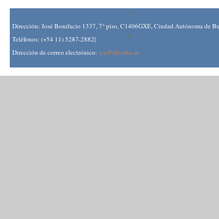
Dirección: José Bonifacio 1337, 7° piso, C1406GXE, Ciudad Autónoma de Bue
Teléfonos: (+54 11) 5287-2882|
Dirección de correo electrónico:
ica@filo.uba.ar