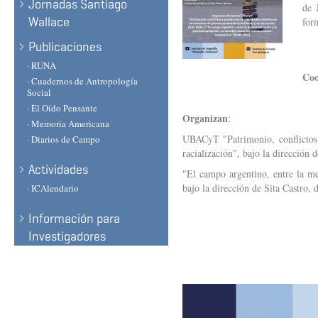
Jornadas Santiago
de 
Wallace
for
Publicaciones
· RUNA
Coo
· Cuadernos de Antropología
Social
· El Oído Pensante
Organizan
:
· Memoria Americana
UBACyT "Patrimonio, conflictos 
· Diarios de Campo
racialización", bajo la dirección
Actividades
"El campo argentino, entre la me
bajo la dirección de Sita Castro,
· ICAlendario
Información para
Investigadores