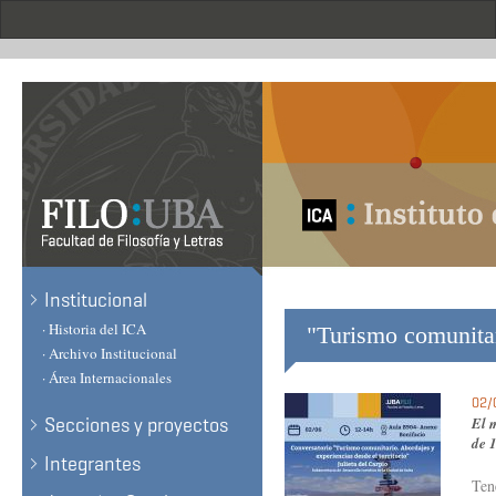
Skip
to
main
content
.
Institucional
· Historia del ICA
"Turismo comunitari
· Archivo Institucional
· Área Internacionales
02/
Secciones y proyectos
El m
de 
Integrantes
Ten