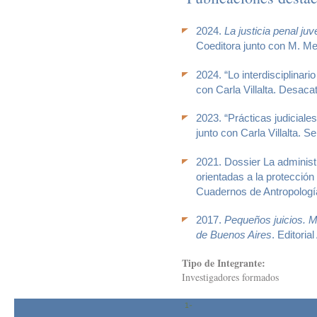
2024.
La justicia penal ju
Coeditora junto con M. M
2024. “Lo interdisciplinari
con Carla Villalta. Desaca
2023. “Prácticas judiciales
junto con Carla Villalta. S
2021. Dossier La administr
orientadas a la protección
Cuadernos de Antropología
2017.
Pequeños juicios. M
de Buenos Aires
. Editoria
Tipo de Integrante:
Investigadores formados