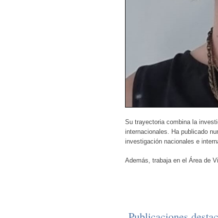
Su trayectoria combina la invest
internacionales. Ha publicado nu
investigación nacionales e intern
Además, trabaja en el 
Área 
de 
V
Publicaciones desta