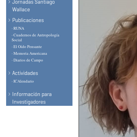
Jornadas Santiago
Wallace
Publicaciones
· RUNA
· Cuadernos de Antropología
Social
· El Oído Pensante
· Memoria Americana
· Diarios de Campo
Actividades
· ICAlendario
Información para
Investigadores