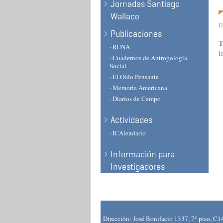
Jornadas Santiago
Wallace
e
Publicaciones
T
· RUNA
I
· Cuadernos de Antropología
Social
· El Oído Pensante
· Memoria Americana
· Diarios de Campo
Actividades
· ICAlendario
Información para
Investigadores
Dirección: José Bonifacio 1337, 7° piso, C1