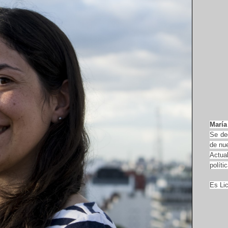
María
Se ded
de nue
Actual
políti
Es Lic