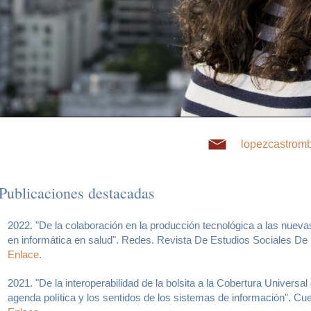
lopezcastrom
Publicaciones destacadas
2022. "De la colaboración en la producción tecnológica a las nuev
en informática en salud". Redes. Revista De Estudios Sociales De 
Enlace
.
2021. "De la interoperabilidad de la bolsita a la Cobertura Universal
agenda política y los sentidos de los sistemas de información". Cu