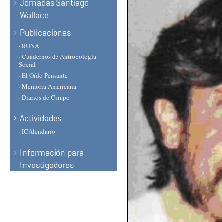
Jornadas Santiago
Wallace
Publicaciones
· RUNA
· Cuadernos de Antropología
Social
· El Oído Pensante
· Memoria Americana
· Diarios de Campo
Actividades
· ICAlendario
Información para
Investigadores