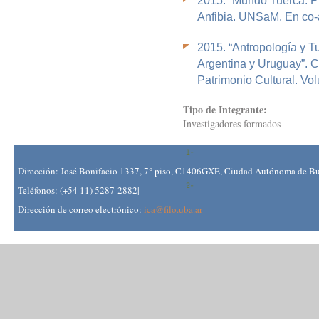
2015.
“Mundo Tuerca. Pi
Anfibia. UNSaM. En co-
2015.
“Antropología y Tu
Argentina y Uruguay”. C
Patrimonio Cultural. Vo
Tipo de Integrante:
Investigadores formados
Dirección: José Bonifacio 1337, 7° piso, C1406GXE, Ciudad Autónoma de Bue
Teléfonos: (+54 11) 5287-2882|
Dirección de correo electrónico:
ica@filo.uba.ar