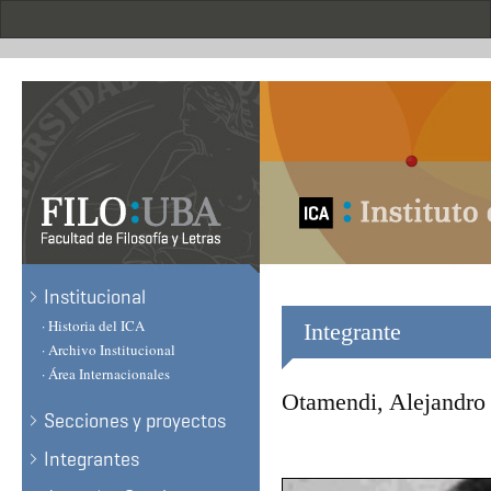
Skip
to
main
content
.
Institucional
· Historia del ICA
Integrante
· Archivo Institucional
· Área Internacionales
Otamendi, Alejandro
Secciones y proyectos
Integrantes